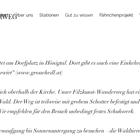
RWEG
Start
Über uns
Stationen
Gut zu wissen
Fähnchenprojekt
t am Dorfplatz in Hönigtal. Dort gibt es auch eine Einkehr
wirt“ (
www.grosschedl.at
)
et sich oberhalb der Kirche. Unser Filzkunst-Wanderweg hat 
Wald. Der Weg ist teilweise mit grobem Schotter befestigt un
 Wir empfehlen für den Besuch unbedingt festes Schuhwerk.
enaufgang bis Sonnenuntergang zu besuchen – die Waldtiere 